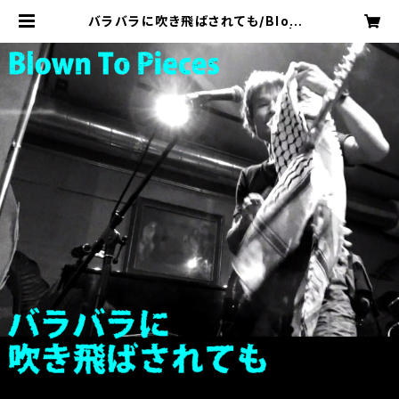
バラバラに吹き飛ばされても/Blown
To Pieces [Digital Single] | G
L Records