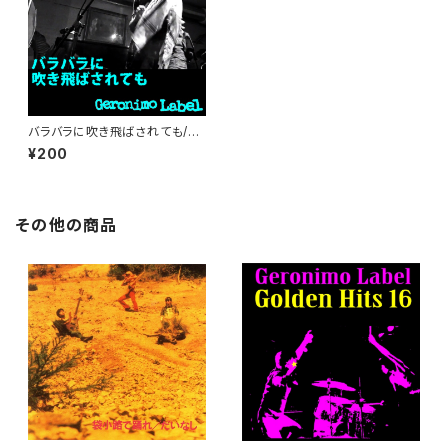
バラバラに吹き飛ばされても/Bl
own To Pieces [Digital Sin
¥200
gle]
その他の商品