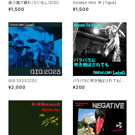
袋小路で踊れ（だいなし）[CD]
Golden Hits 16 [Tape]
¥1,500
¥1,500
GIG 2023 [CD]
バラバラに吹き飛ばされても/Bl
own To Pieces [Digital Sin
¥2,000
¥200
gle]