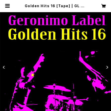
Golden Hits 16 [Tape] | GL Re
cords